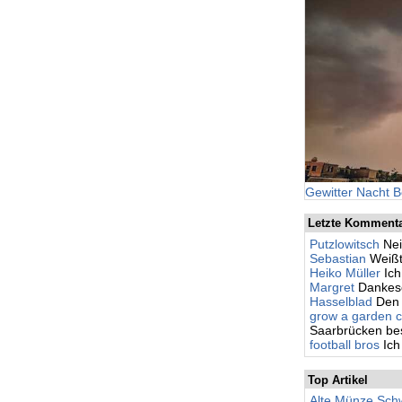
Gewitter Nacht B
Letzte Komment
Putzlowitsch
Nei
Sebastian
Weißt
Heiko Müller
Ic
Margret
Dankesc
Hasselblad
Den 
grow a garden c
Saarbrücken besc
football bros
Ich
Top Artikel
Alte Münze Schw