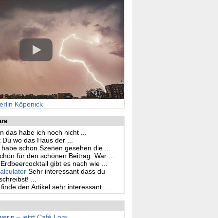
erlin Köpenick
are
n das habe ich noch nicht ...
 Du wo das Haus der ...
h habe schon Szenen gesehen die ...
hön für den schönen Beitrag. War ...
Erdbeercocktail gibt es nach wie ...
alculator
Sehr interessant dass du
hreibst! ...
 finde den Artikel sehr interessant ...
erin – jetzt Café Lom