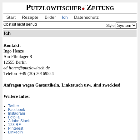
Putzlowitscher
Zeitung
Start
Rezepte
Bilder
Ich
Datenschutz
Obst ist nicht genug
Style
Ich
Kontakt:
ezneH ognI
8 regalmliF mA
nilreB 55521
ed.hcstiwolztup@neroti.de
Telefon:
42596102 (03) 94+
Anfragen wegen Gastartikeln, Linktausch usw. sind zwecklos!
Weitere Infos:
Twitter
Facebook
Instagram
Fotolia
Adobe Stock
123 RF
Pinterest
LinkedIn