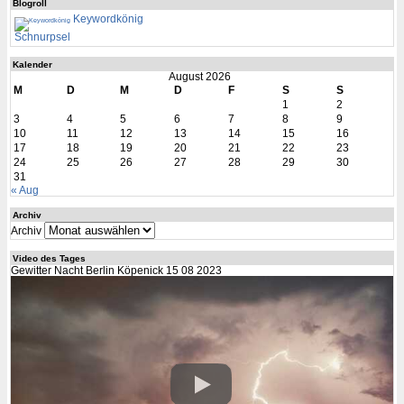
Blogroll
Keywordkönig
Schnurpsel
Kalender
August 2026
M
D
M
D
F
S
S
1
2
3
4
5
6
7
8
9
10
11
12
13
14
15
16
17
18
19
20
21
22
23
24
25
26
27
28
29
30
31
« Aug
Archiv
Archiv
Video des Tages
Gewitter Nacht Berlin Köpenick 15 08 2023