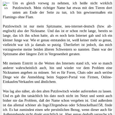
Um es gleich vorweg zu nehmen, ich heiße nicht wirklich
Putzlowitsch. Mein richtiger Name hat etwas mit den Tieren dort
Ich
unten am Ende der Seite zu tun, ich bin gewissermaßen ein
Flamingo ohne Flam.
Putzlowitsch ist nur mein Spitzname, neu-internet-deutsch (bzw. alt-
englisch) also der Nickname. Und das ist er schon recht lange, bereits so
lange, das ich ihn schon hatte, als es noch kein Internet gab und ich ein
kleiner Junge war. Wie er genau entstanden ist, weiß keiner mehr so genau,
vielleicht war ich ja damals so putzig. Überliefert ist jedoch, das mich
vorzugsweise meine beiden älteren Schwestern so nannten. Dann war der
Spitzname aber längere Zeit in Vergessenheit geraten.
Mit meinem Eintritt in die Weiten des Internets stand ich, wie so manch
anderer wahrscheinlich auch, hin und wieder vor dem Problem eine
Nicknamen angeben zu müssen. Sei es für Foren, Chats oder auch seriöse
Dinge wie die Anmeldung beim Support-Portal von Firmen, Online-
Einkaufen/Verkaufen und ähnlichem.
Was lag also näher, als den alten Putzlowitsch wieder auferstehen zu lassen.
Und es gab ihn tatsächlich bis dato noch nicht im Netzt und somit auch
bisher nie das Problem, daß der Name schon vergeben ist. Und außerdem
ist das allemal schöner als Ingo33irgendwas oder Schnuckelhasi158, finde
ich. Es hat zumindest einen sehr persönlichen Bezug, wenn dieser auch für
Außenstehende nicht direkt ersichtlich ist. Aber genau deshalb versuche ich