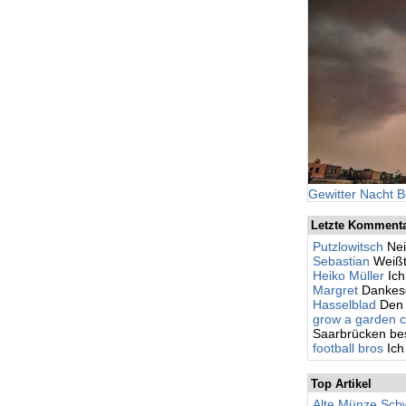
Gewitter Nacht B
Letzte Komment
Putzlowitsch
Nei
Sebastian
Weißt
Heiko Müller
Ic
Margret
Dankesc
Hasselblad
Den 
grow a garden c
Saarbrücken besc
football bros
Ich
Top Artikel
Alte Münze Schw