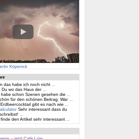
erlin Köpenick
are
n das habe ich noch nicht ...
 Du wo das Haus der ...
h habe schon Szenen gesehen die ...
hön für den schönen Beitrag. War ...
Erdbeercocktail gibt es nach wie ...
alculator
Sehr interessant dass du
hreibst! ...
 finde den Artikel sehr interessant ...
erin – jetzt Café Lom