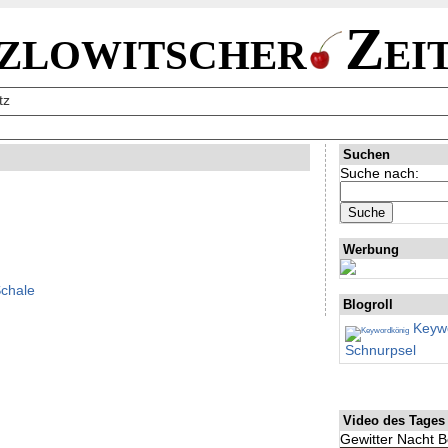
zlowitscher
Zei
tz
Suchen
Suche nach:
Werbung
Schale
Blogroll
Keywo
Schnurpsel
Video des Tages
Gewitter Nacht B