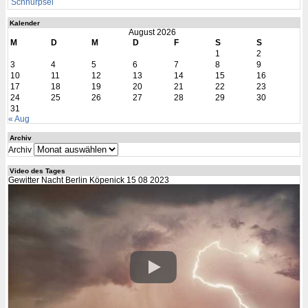
Schnurpsel
Kalender
August 2026
M
D
M
D
F
S
S
1
2
3
4
5
6
7
8
9
10
11
12
13
14
15
16
17
18
19
20
21
22
23
24
25
26
27
28
29
30
31
« Aug
Archiv
Archiv
Video des Tages
Gewitter Nacht Berlin Köpenick 15 08 2023