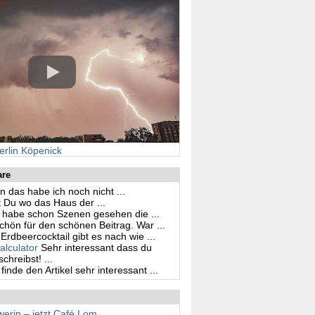
erlin Köpenick
are
n das habe ich noch nicht ...
 Du wo das Haus der ...
h habe schon Szenen gesehen die ...
hön für den schönen Beitrag. War ...
Erdbeercocktail gibt es nach wie ...
alculator
Sehr interessant dass du
hreibst! ...
 finde den Artikel sehr interessant ...
erin – jetzt Café Lom