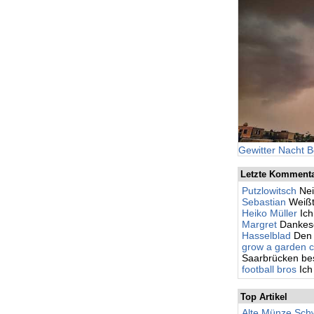
Gewitter Nacht B
Letzte Komment
Putzlowitsch
Nei
Sebastian
Weißt
Heiko Müller
Ic
Margret
Dankesc
Hasselblad
Den 
grow a garden c
Saarbrücken besc
football bros
Ich
Top Artikel
Alte Münze Schw