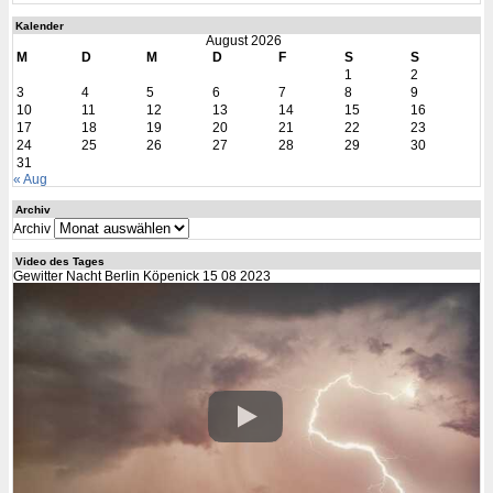
Kalender
August 2026
M
D
M
D
F
S
S
1
2
3
4
5
6
7
8
9
10
11
12
13
14
15
16
17
18
19
20
21
22
23
24
25
26
27
28
29
30
31
« Aug
Archiv
Archiv
Video des Tages
Gewitter Nacht Berlin Köpenick 15 08 2023