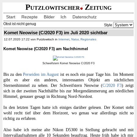
Putzlowitscher
Zeitung
Start
Rezepte
Bilder
Ich
Datenschutz
Obst ist nicht genug
Style
Komet Neowise (C/2020 F3) im Juli 2020 sichtbar
12.07.2020 17:22 von Putzlowitsch in
Internet
,
Natur
,
Regionales
Komet Neowise (C/2020 F3) am Nachthimmel
Schweifstern Komet Neowise C/2020 F3
Bis zu den
Perseiden im August
ist es noch ein paar Tage hin. Im Moment
gibt es aber ein anderes, interessantes Objekt am nächtlichen
Sternenhimmel zu sehen. Der Schweifstern Neowise (
C/2020 F3
) zeigt
sich in der zweiten Nachthälfte bis zur Morgendämmerung am nördlichen
Himmel, genauer gesagt in Richtung Nord-Nordost.
In den letzten Tagen hatte ich einiges darüber gelesen. Der Komet steht
wohl recht tief über dem Horizont, wo genau war allerdings nicht so
richtig zu erfahren.
Also habe ich meine alte Nikon D5300 in Stellung gebracht und mit
Intervallaufnahmen alle 10 Sekunden beauftrag. Heute früh habe ich mir