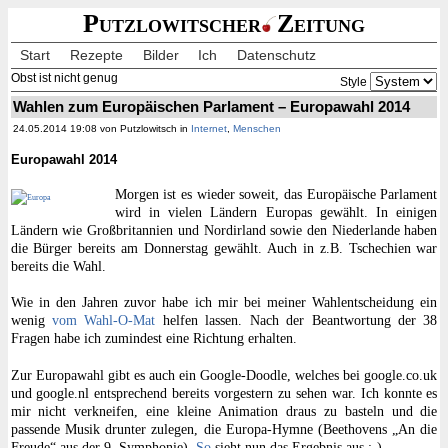
Putzlowitscher
Zeitung
Start
Rezepte
Bilder
Ich
Datenschutz
Obst ist nicht genug
Style
Wahlen zum Europäischen Parlament – Europawahl 2014
24.05.2014 19:08 von Putzlowitsch in
Internet
,
Menschen
Europawahl 2014
Morgen ist es wieder soweit, das Europäische Parlament
wird in vielen Ländern Europas gewählt. In einigen
Ländern wie Großbritannien und Nordirland sowie den Niederlande haben
die Bürger bereits am Donnerstag gewählt. Auch in z.B. Tschechien war
bereits die Wahl.
Wie in den Jahren zuvor habe ich mir bei meiner Wahlentscheidung ein
wenig
vom Wahl-O-Mat
helfen lassen. Nach der Beantwortung der 38
Fragen habe ich zumindest eine Richtung erhalten.
Zur Europawahl gibt es auch ein Google-Doodle, welches bei google.co.uk
und google.nl entsprechend bereits vorgestern zu sehen war. Ich konnte es
mir nicht verkneifen, eine kleine Animation draus zu basteln und die
passende Musik drunter zulegen, die Europa-Hymne (Beethovens „An die
Freude“ aus der 9. Symphonie).
So
sieht nun das Ergebnis aus :-)