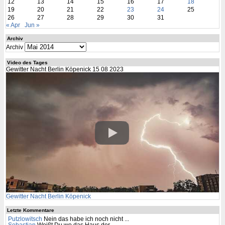
12
13
14
15
16
17
18
19
20
21
22
23
24
25
26
27
28
29
30
31
« Apr
Jun »
Archiv
Archiv
Video des Tages
Gewitter Nacht Berlin Köpenick 15 08 2023
Gewitter Nacht Berlin Köpenick
Letzte Kommentare
Putzlowitsch
Nein das habe ich noch nicht ...