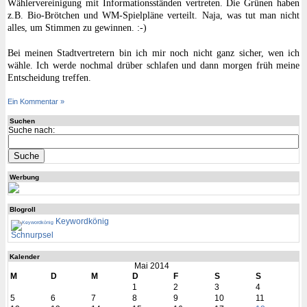
Wählervereinigung mit Informationsständen vertreten. Die Grünen haben
z.B. Bio-Brötchen und WM-Spielpläne verteilt. Naja, was tut man nicht
alles, um Stimmen zu gewinnen. :-)
Bei meinen Stadtvertretern bin ich mir noch nicht ganz sicher, wen ich
wähle. Ich werde nochmal drüber schlafen und dann morgen früh meine
Entscheidung treffen.
Ein Kommentar »
Suchen
Suche nach:
Werbung
Blogroll
Keywordkönig
Schnurpsel
Kalender
Mai 2014
M
D
M
D
F
S
S
1
2
3
4
5
6
7
8
9
10
11