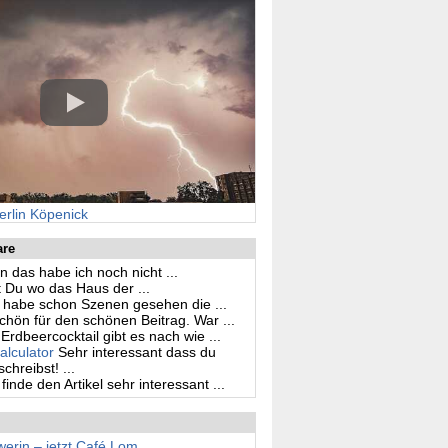
erlin Köpenick
are
n das habe ich noch nicht ...
 Du wo das Haus der ...
h habe schon Szenen gesehen die ...
hön für den schönen Beitrag. War ...
Erdbeercocktail gibt es nach wie ...
alculator
Sehr interessant dass du
hreibst! ...
 finde den Artikel sehr interessant ...
erin – jetzt Café Lom