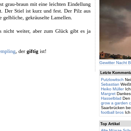
 ist grau-braun mit eine leichten Eindellung
 Der Stiel ist kurz und fest. Der Pilz aus
e gelbliche, gekräuselte Lamellen.
s nicht weiter, aber zum Glück gibt es ja
empling
, der
giftig
ist!
Gewitter Nacht B
Letzte Komment
Putzlowitsch
Nei
Sebastian
Weißt
Heiko Müller
Ic
Margret
Dankesc
Hasselblad
Den 
grow a garden c
Saarbrücken besc
football bros
Ich
Top Artikel
Alte Münze Schw