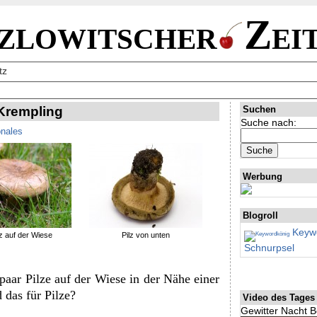
zlowitscher
Zei
tz
 Krempling
Suchen
Suche nach:
nales
Werbung
Blogroll
Keywo
lz auf der Wiese
Pilz von unten
Schnurpsel
paar Pilze auf der Wiese in der Nähe einer
 das für Pilze?
Video des Tages
Gewitter Nacht B