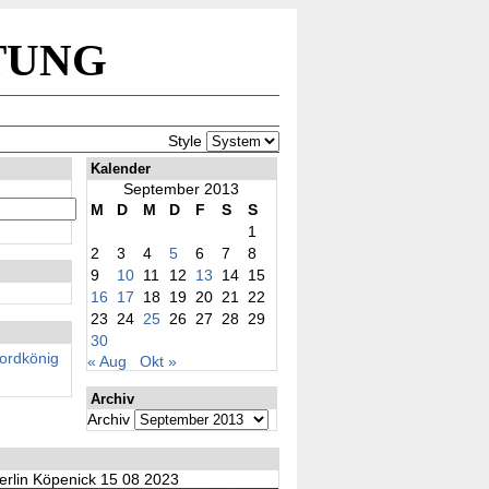
tung
Style
Kalender
September 2013
M
D
M
D
F
S
S
1
2
3
4
5
6
7
8
9
10
11
12
13
14
15
16
17
18
19
20
21
22
23
24
25
26
27
28
29
30
rdkönig
« Aug
Okt »
Archiv
Archiv
erlin Köpenick 15 08 2023