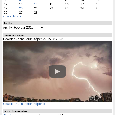
5
6
7
8
9
10
11
12
13
14
15
16
17
18
19
20
21
22
23
24
25
26
27
28
« Jan
Mrz »
Archiv
Archiv
Video des Tages
Gewitter Nacht Berlin Köpenick 15 08 2023
Gewitter Nacht Berlin Köpenick
Letzte Kommentare