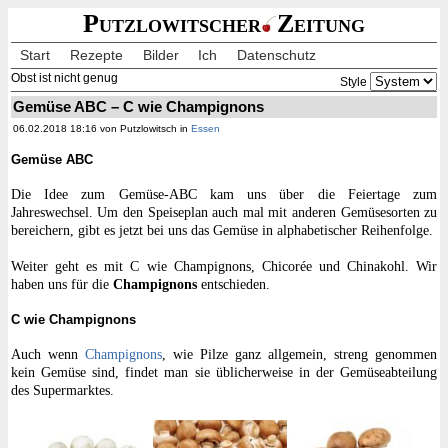
Putzlowitscher
Zeitung
Start
Rezepte
Bilder
Ich
Datenschutz
Obst ist nicht genug
Style
Gemüse ABC – C wie Champignons
06.02.2018 18:16 von Putzlowitsch in
Essen
Gemüse ABC
Die Idee zum Gemüse-ABC kam uns über die Feiertage zum
Jahreswechsel. Um den Speiseplan auch mal mit anderen Gemüsesorten zu
bereichern, gibt es jetzt bei uns das Gemüse in alphabetischer Reihenfolge.
Weiter geht es mit C wie Champignons, Chicorée und Chinakohl. Wir
haben uns für die
Champignons
entschieden.
C wie Champignons
Auch wenn
Champignons
, wie Pilze ganz allgemein, streng genommen
kein Gemüse sind, findet man sie üblicherweise in der Gemüseabteilung
des Supermarktes.