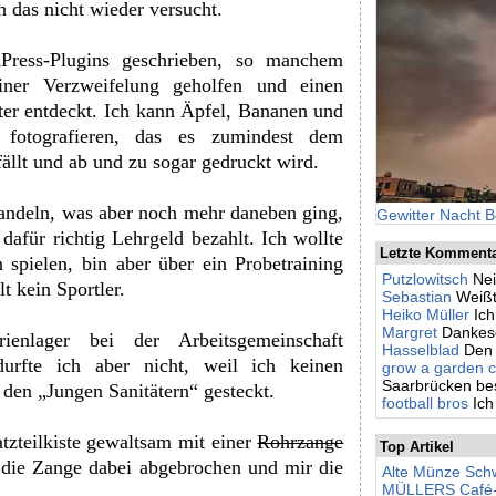
h das nicht wieder versucht.
Press-Plugins geschrieben, so manchem
einer Verzweifelung geholfen und einen
er entdeckt. Ich kann Äpfel, Bananen und
otografieren, das es zumindest dem
fällt und ab und zu sogar gedruckt wird.
handeln, was aber noch mehr daneben ging,
Gewitter Nacht B
dafür richtig Lehrgeld bezahlt. Ich wollte
Letzte Komment
 spielen, bin aber über ein Probetraining
Putzlowitsch
Nei
t kein Sportler.
Sebastian
Weißt
Heiko Müller
Ic
Margret
Dankesc
nlager bei der Arbeitsgemeinschaft
Hasselblad
Den 
urfte ich aber nicht, weil ich keinen
grow a garden c
Saarbrücken besc
 den „Jungen Sanitätern“ gesteckt.
football bros
Ich
tzteilkiste gewaltsam mit einer
Rohrzange
Top Artikel
die Zange dabei abgebrochen und mir die
Alte Münze Schw
MÜLLERS Café-Bi