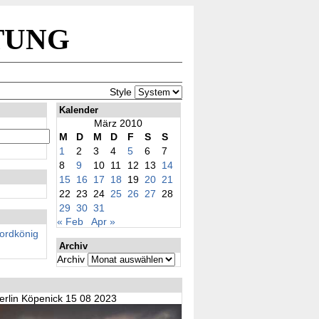
tung
Style
Kalender
März 2010
M
D
M
D
F
S
S
1
2
3
4
5
6
7
8
9
10
11
12
13
14
15
16
17
18
19
20
21
22
23
24
25
26
27
28
29
30
31
« Feb
Apr »
rdkönig
Archiv
Archiv
erlin Köpenick 15 08 2023