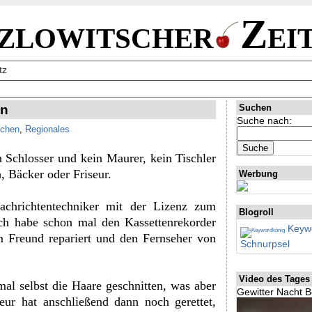
zlowitscher
Zei
tz
en
Suchen
Suche nach:
chen
,
Regionales
n Schlosser und kein Maurer, kein Tischler
, Bäcker oder Friseur.
Werbung
chrichtentechniker mit der Lizenz zum
Blogroll
Ich habe schon mal den Kassettenrekorder
Keywo
 Freund repariert und den Fernseher von
Schnurpsel
Video des Tages
mal selbst die Haare geschnitten, was aber
Gewitter Nacht B
eur hat anschließend dann noch gerettet,