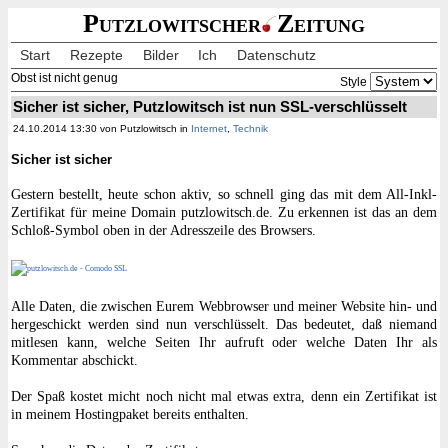
Putzlowitscher
Zeitung
Start
Rezepte
Bilder
Ich
Datenschutz
Obst ist nicht genug
Style
Sicher ist sicher, Putzlowitsch ist nun SSL-verschlüsselt
24.10.2014 13:30 von Putzlowitsch in
Internet
,
Technik
Sicher ist sicher
Gestern bestellt, heute schon aktiv, so schnell ging das mit dem All-Inkl-
Zertifikat für meine Domain putzlowitsch.de. Zu erkennen ist das an dem
Schloß-Symbol oben in der Adresszeile des Browsers.
Alle Daten, die zwischen Eurem Webbrowser und meiner Website hin- und
hergeschickt werden sind nun verschlüsselt. Das bedeutet, daß niemand
mitlesen kann, welche Seiten Ihr aufruft oder welche Daten Ihr als
Kommentar abschickt.
Der Spaß kostet micht noch nicht mal etwas extra, denn ein Zertifikat ist
in meinem Hostingpaket bereits enthalten.