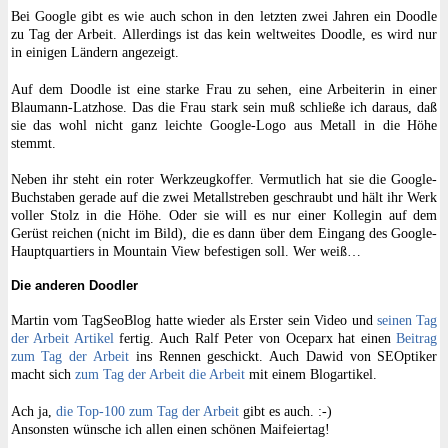
Bei Google gibt es wie auch schon in den letzten zwei Jahren ein Doodle
zu Tag der Arbeit. Allerdings ist das kein weltweites Doodle, es wird nur
in einigen Ländern angezeigt.
Auf dem Doodle ist eine starke Frau zu sehen, eine Arbeiterin in einer
Blaumann-Latzhose. Das die Frau stark sein muß schließe ich daraus, daß
sie das wohl nicht ganz leichte Google-Logo aus Metall in die Höhe
stemmt.
Neben ihr steht ein roter Werkzeugkoffer. Vermutlich hat sie die Google-
Buchstaben gerade auf die zwei Metallstreben geschraubt und hält ihr Werk
voller Stolz in die Höhe. Oder sie will es nur einer Kollegin auf dem
Gerüst reichen (nicht im Bild), die es dann über dem Eingang des Google-
Hauptquartiers in Mountain View befestigen soll. Wer weiß…
Die anderen Doodler
Martin vom TagSeoBlog hatte wieder als Erster sein Video und
seinen Tag
der Arbeit Artikel
fertig. Auch Ralf Peter von Oceparx hat einen
Beitrag
zum Tag der Arbeit
ins Rennen geschickt. Auch Dawid von SEOptiker
macht sich
zum Tag der Arbeit die Arbeit
mit einem Blogartikel.
Ach ja,
die Top-100 zum Tag der Arbeit
gibt es auch. :-)
Ansonsten wünsche ich allen einen schönen Maifeiertag!