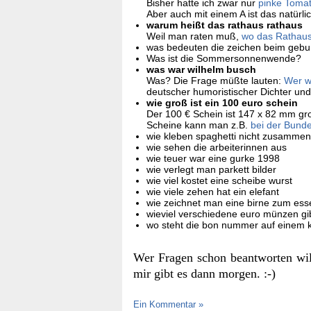
Bisher hatte ich zwar nur
pinke Tomat
Aber auch mit einem A ist das natürli
warum heißt das rathaus rathaus
Weil man raten muß,
wo das Rathaus
was bedeuten die zeichen beim gebur
Was ist die Sommersonnenwende?
was war wilhelm busch
Was? Die Frage müßte lauten:
Wer w
deutscher humoristischer Dichter und
wie groß ist ein 100 euro schein
Der 100 € Schein ist 147 x 82 mm g
Scheine kann man z.B.
bei der Bund
wie kleben spaghetti nicht zusamme
wie sehen die arbeiterinnen aus
wie teuer war eine gurke 1998
wie verlegt man parkett bilder
wie viel kostet eine scheibe wurst
wie viele zehen hat ein elefant
wie zeichnet man eine birne zum ess
wieviel verschiedene euro münzen gi
wo steht die bon nummer auf einem 
Wer Fragen schon beantworten wil
mir gibt es dann morgen. :-)
Ein Kommentar »