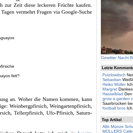
h zur Zeit diese leckeren Früchte kaufen.
en Tagen vermehrt Fragen via Google-Suche
aguayos
Gewitter Nacht B
irsiche
Letzte Komment
Putzlowitsch
Nei
uayos fett?
Sebastian
Weißt
Heiko Müller
Ic
Margret
Dankesc
Hasselblad
Den 
grow a garden c
bung an. Woher die Namen kommen, kann
Saarbrücken besc
nige: Weinbergpfirsich, Weingartenpfirsich,
football bros
Ich
rsich, Tellerpfirsich, Ufo-Pfirsich, Saturn-
Top Artikel
Alte Münze Schw
MÜLLERS Café-Bi