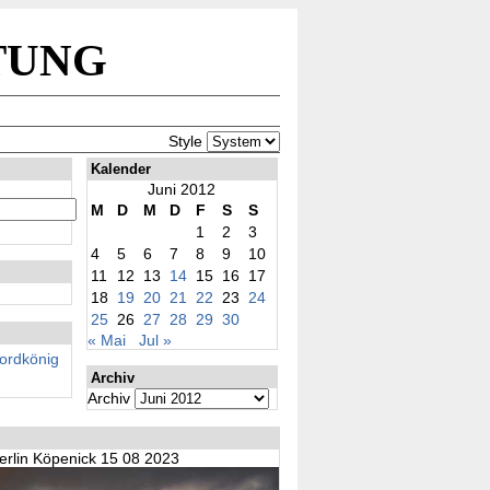
tung
Style
Kalender
Juni 2012
M
D
M
D
F
S
S
1
2
3
4
5
6
7
8
9
10
11
12
13
14
15
16
17
18
19
20
21
22
23
24
25
26
27
28
29
30
« Mai
Jul »
rdkönig
Archiv
Archiv
erlin Köpenick 15 08 2023