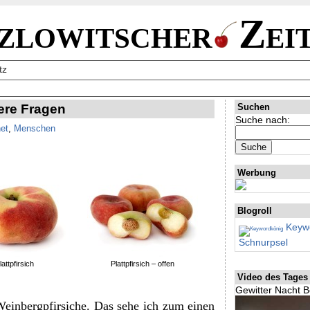
zlowitscher
Zei
tz
ere Fragen
Suchen
Suche nach:
net
,
Menschen
Werbung
Blogroll
Keywo
Schnurpsel
lattpfirsich
Plattpfirsich – offen
Video des Tages
Gewitter Nacht B
Weinbergpfirsiche. Das sehe ich zum einen