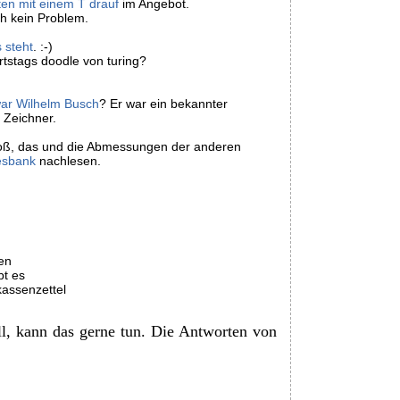
en mit einem T drauf
im Angebot.
ch kein Problem.
 steht
. :-)
tstags doodle von turing?
ar Wilhelm Busch
? Er war ein bekannter
 Zeichner.
roß, das und die Abmessungen der anderen
esbank
nachlesen.
n
en
bt es
kassenzettel
l, kann das gerne tun. Die Antworten von