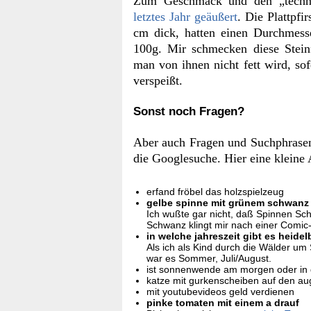
Zum Geschmack und den „techni
letztes Jahr geäußert
. Die Plattpfir
cm dick, hatten einen Durchmes
100g. Mir schmecken diese Stein
man von ihnen nicht fett wird, s
verspeißt.
Sonst noch Fragen?
Aber auch Fragen und Suchphrasen
die Googlesuche. Hier eine kleine
erfand fröbel das holzspielzeug
gelbe spinne mit grünem schwanz
Ich wußte gar nicht, daß Spinnen S
Schwanz klingt mir nach einer Comic
in welche jahreszeit gibt es heide
Als ich als Kind durch die Wälder um
war es Sommer, Juli/August.
ist sonnenwende am morgen oder in 
katze mit gurkenscheiben auf den a
mit youtubevideos geld verdienen
pinke tomaten mit einem a drauf