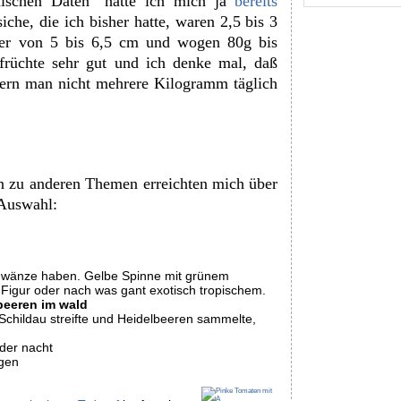
schen Daten“ hatte ich mich ja
bereits
siche, die ich bisher hatte, waren 2,5 bis 3
ser von 5 bis 6,5 cm und wogen 80g bis
früchte sehr gut und ich denke mal, daß
ofern man nicht mehrere Kilogramm täglich
 zu anderen Themen erreichten mich über
 Auswahl:
chwänze haben. Gelbe Spinne mit grünem
-Figur oder nach was gant exotisch tropischem.
lbeeren im wald
 Schildau streifte und Heidelbeeren sammelte,
der nacht
ugen