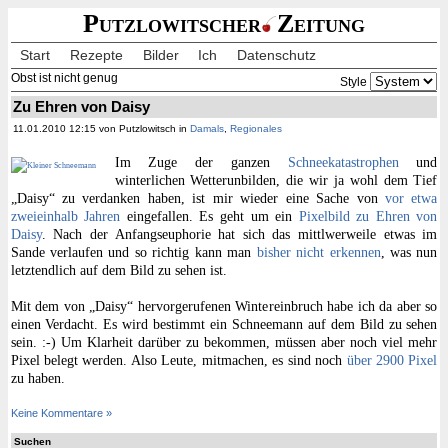
Putzlowitscher
Zeitung
Start
Rezepte
Bilder
Ich
Datenschutz
Obst ist nicht genug
Style
Zu Ehren von Daisy
11.01.2010 12:15 von Putzlowitsch in
Damals
,
Regionales
Im Zuge der ganzen
Schneekatastrophen
und
winterlichen Wetterunbilden, die wir ja wohl dem Tief
„Daisy“ zu verdanken haben, ist mir wieder eine Sache von
vor etwa
zweieinhalb Jahren
eingefallen. Es geht um ein
Pixelbild zu Ehren von
Daisy
. Nach der Anfangseuphorie hat sich das mittlwerweile etwas im
Sande verlaufen und so richtig kann man
bisher nicht erkennen
, was nun
letztendlich auf dem Bild zu sehen ist.
Mit dem von „Daisy“ hervorgerufenen Wintereinbruch habe ich da aber so
einen Verdacht. Es wird bestimmt ein Schneemann auf dem Bild zu sehen
sein. :-) Um Klarheit darüber zu bekommen, müssen aber noch viel mehr
Pixel belegt werden. Also Leute, mitmachen, es sind noch
über 2900 Pixel
zu haben.
Keine Kommentare »
Suchen