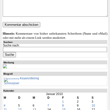
Hinweis:
Kommentare von bisher unbekannten Schreibern (Name und eMail)
oder mit mehr als einem Link werden moderiert.
Suchen
Suche nach:
Werbung
Blogroll
Keywordkönig
Schnurpsel
Kalender
Januar 2010
M
D
M
D
F
S
S
1
2
3
4
5
6
7
8
9
10
11
12
13
14
15
16
17