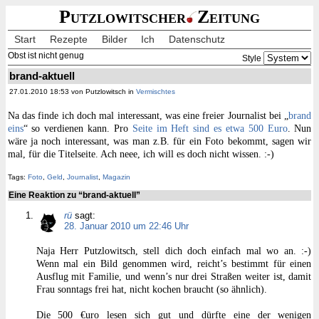
Putzlowitscher
Zeitung
Start
Rezepte
Bilder
Ich
Datenschutz
Obst ist nicht genug
Style
brand-aktuell
27.01.2010 18:53 von Putzlowitsch in
Vermischtes
Na das finde ich doch mal interessant, was eine freier Journalist bei „
brand
eins
“ so verdienen kann. Pro
Seite im Heft sind es etwa 500 Euro
. Nun
wäre ja noch interessant, was man z.B. für ein Foto bekommt, sagen wir
mal, für die Titelseite. Ach neee, ich will es doch nicht wissen. :-)
Tags:
Foto
,
Geld
,
Journalist
,
Magazin
Eine Reaktion zu “brand-aktuell”
rü
sagt:
28. Januar 2010 um 22:46 Uhr
Naja Herr Putzlowitsch, stell dich doch einfach mal wo an. :-)
Wenn mal ein Bild genommen wird, reicht’s bestimmt für einen
Ausflug mit Familie, und wenn’s nur drei Straßen weiter ist, damit
Frаu sonntags frei hat, nicht kochen braucht (so ähnlich).
Die 500 €uro lesen sich gut und dürfte eine der wenigen