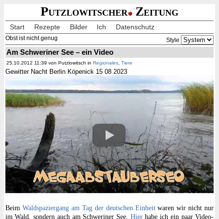
Putzlowitscher
Zeitung
Start
Rezepte
Bilder
Ich
Datenschutz
Obst ist nicht genug
Style
Am Schweriner See – ein Video
25.10.2012 11:39 von Putzlowitsch in
Regionales
,
Tiere
Gewitter Nacht Berlin Köpenick 15 08 2023
Beim
Waldspaziergang am Tag der deutschen Einheit
waren wir nicht nur
im Wald, sondern auch am Schweriner See.
Hier
habe ich ein paar Video-