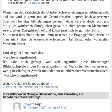
Hier hilft uns z.B.
Google
weiter.
Wenn man also tatsächlich die Urheberrechtsverletzungen unterbinden will,
und das wird ja gerne mit als Grund für den utopisch hoch angesetzten
Streitwert bei den Abmahnungen genannt, dann wäre es doch recht und
billig (im wörtlichen Sinn!), eben genau die oben genannten Maßnahmen
zu ergreifen. Das geht schnell und kostet praktisch so gut wie nichts.
Sollte man dies aber nicht tun, muß man sich die Frage gefallen lassen, ob
man nicht den Urheberrechtsverletzungen fahrlässig oder vorsätzlich
Vorschub leistet.
Und zu guter Letzt noch das:
[verschwörungstheorie]
Ich habe mich gefragt, wer sich eigentlich diese blödsinnigen
Bildersuchspiele in den Foren ausgedacht hat. Wahrscheinlich waren es ein
wenig beschäftigter Anwalt und/oder ein unterbezahlter Webseitenbesitzer.
[/verschwörungstheorie]
Weitere Artikel mit Bezug zu diesem:
Was ist Schneeschauer auf fransösich
2 Reaktionen zu “Google Bildersuche, eine Einladung zur
Urheberrechtsverletzung”
Irmgard
sagt:
25. Januar 2007 um 10:45 Uhr