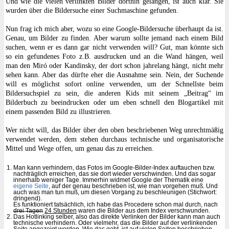
Und wie die vielen verlinkten Bilder dorthin gelangen, ist auch klar. Sie
wurden über die Bildersuche einer Suchmaschine gefunden.
Nun frag ich mich aber, wozu so eine Google-Bildersuche überhaupt da ist.
Genau, um Bilder zu finden. Aber warum sollte jemand nach einem Bild
suchen, wenn er es dann gar nicht verwenden will? Gut, man könnte sich
so ein gefundenes Foto z.B. ausdrucken und an die Wand hängen, weil
man den Miró oder Kandinsky, der dort schon jahrelang hängt, nicht mehr
sehen kann. Aber das dürfte eher die Ausnahme sein. Nein, der Suchende
will es möglichst sofort online verwenden, um der Schnellste beim
Bildersuchspiel zu sein, die anderen Kids mit seinem „Beitrag“ im
Bilderbuch zu beeindrucken oder um eben schnell den Blogartikel mit
einem passenden Bild zu illustrieren.
Wer nicht will, das Bilder über den oben beschriebenen Weg unrechtmäßig
verwendet werden, dem stehen durchaus technische und organisatorische
Mittel und Wege offen, um genau das zu erreichen.
Man kann verhindern, das Fotos im Google-Bilder-Index auftauchen bzw.
nachträglich erreichen, das sie dort wieder verschwinden. Und das sogar
innerhalb weniger Tage. Immerhin widmet Google der Thematik eine
eigene Seite
, auf der genau beschrieben ist, wie man vorgehen muß. Und
auch was man tun muß, um diesen Vorgang zu beschleunigen (Stichwort:
dringend).
Es funktioniert tatsächlich, ich habe das Procedere schon mal durch, nach
drei Tagen
24 Stunden
waren die Bilder aus dem Index verschwunden.
Das Hotlinking selber, also das direkte Verlinken der Bilder kann man auch
technische verhindern. Oder vielmehr, das die Bilder auf der verlinkenden
Seite angezeigt werden. Wie das geht, ist auf vielen Seiten beschrieben.