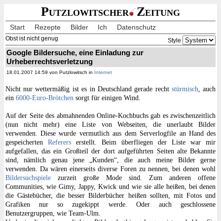
Putzlowitscher
Zeitung
Start
Rezepte
Bilder
Ich
Datenschutz
Obst ist nicht genug
Style
Google Bildersuche, eine Einladung zur
Urheberrechtsverletzung
18.01.2007 14:59 von Putzlowitsch in
Internet
Nicht nur wettermäßig ist es in Deutschland gerade recht
stürmisch
, auch
ein
6000-Euro-Brötchen
sorgt für einigen Wind.
Auf der Seite des abmahnenden Online-Kochbuchs gab es zwischenzeitlich
(nun nicht mehr) eine Liste von Webseiten, die unerlaubt Bilder
verwenden. Diese wurde vermutlich aus dem Serverlogfile an Hand des
gespeicherten
Referers
erstellt. Beim überfliegen der Liste war mir
aufgefallen, das ein Großteil der dort aufgeführten Seiten alte Bekannte
sind, nämlich genau jene „Kunden“, die auch meine Bilder gerne
verwenden. Da wären einerseits diverse Foren zu nennen, bei denen wohl
Bildersuchspiele
zurzeit große Mode sind. Zum anderen offene
Communities, wie Gimy, Jappy, Kwick und wie sie alle heißen, bei denen
die Gästebücher, die besser Bilderbücher heißen sollten, mit Fotos und
Grafiken nur so zugekippt werde. Oder auch geschlossene
Benutzergruppen, wie Team-Ulm.