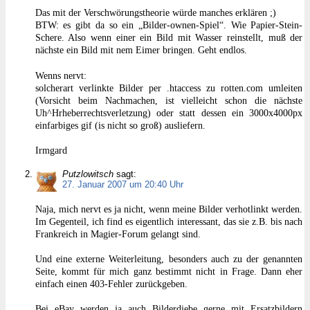
Das mit der Verschwörungstheorie würde manches erklären ;)
BTW: es gibt da so ein „Bilder-ownen-Spiel“. Wie Papier-Stein-
Schere. Also wenn einer ein Bild mit Wasser reinstellt, muß der
nächste ein Bild mit nem Eimer bringen. Geht endlos.
Wenns nervt:
solcherart verlinkte Bilder per .htaccess zu rotten.com umleiten
(Vorsicht beim Nachmachen, ist viellеісht schon die nächste
Uh^Hrheberrechtsverletzung) oder statt dessen ein 3000x4000px
einfarbiges gif (is nicht so groß) ausliefern.
Irmgard
Putzlowitsch
sagt:
27. Januar 2007 um 20:40 Uhr
Naja, mich nervt es ja nicht, wenn meine Bilder verhotlinkt werden.
Im Gegenteil, ich find es eigentlich interessant, das sie z.B. bis nach
Frankreich in Magier-Forum gelangt sind.
Und eine externe Weiterleitung, besonders auch zu der genannten
Seite, kommt für mich ganz bestimmt nicht in Frage. Dann eher
einfach einen 403-Fehler zurückgeben.
Bei eBay werden ja auch Bilderdiebe gerne mit Ersatzbildern