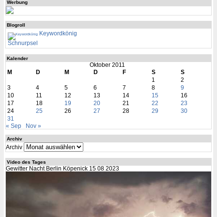
Werbung
Blogroll
Keywordkönig
Schnurpsel
Kalender
Oktober 2011
M
D
M
D
F
S
S
1
2
3
4
5
6
7
8
9
10
11
12
13
14
15
16
17
18
19
20
21
22
23
24
25
26
27
28
29
30
31
« Sep
Nov »
Archiv
Archiv
Video des Tages
Gewitter Nacht Berlin Köpenick 15 08 2023