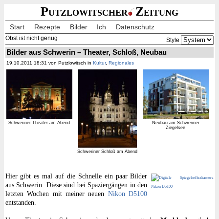
Putzlowitscher
Zeitung
Start
Rezepte
Bilder
Ich
Datenschutz
Obst ist nicht genug
Style
Bilder aus Schwerin – Theater, Schloß, Neubau
19.10.2011 18:31 von Putzlowitsch in
Kultur
,
Regionales
Schweriner Theater am Abend
Neubau am Schweriner
Ziegelsee
Schweriner Schloß am Abend
Hier gibt es mal auf die Schnelle ein paar Bilder
aus Schwerin. Diese sind bei Spaziergängen in den
letzten Wochen mit meiner neuen
Nikon D5100
entstanden.