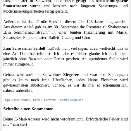
Unser Theater in Schwerin, oder besser gesagt das
Mecklenburgische
Staatstheater
wurde erst kürzlich nach längeren Sanierungs- und
Modernisierungsarbeiten fertig gestellt.
Außerdem ist das „Große Haus“ in diesem Jahr 125 Jahre alt geworden.
Aus diesem Anlaß gab es am 30. September die Premiere zu Shakespears
„Ein Sommernachtstraum“ in einer bunten Inszenierung mit Musik,
Schauspiel, Puppentheater, Ballett, Gesang und Chor.
Zum
Schweriner Schloß
muß ich nicht viel sagen, außer vielleicht, daß es
eine Art Dauerbaustelle ist. Ich habe es bisher glaube ich noch nicht
gänzlich ohne Bauzaun oder Gerüst gesehen. An irgendeiner Stelle wird
immer rumgebaut.
Gebaut wird auch am Schweriner
Ziegelsee
, und zwar neu. So langsam
gibt es kaum noch freie Uferflächen, jedes kleine Fleckchen wird
gewissermaßen zubetoniert. Schade, es war da mal so schönnatürlich,
nahezu unberührt.
Tags:
Bilder
,
Neubau
,
Schloß
,
Schwerin
,
Theater
,
Ziegelsee
Schreibe einen Kommentar
Deine E-Mail-Adresse wird nicht veröffentlicht.
Erforderliche Felder sind
mit
*
markiert