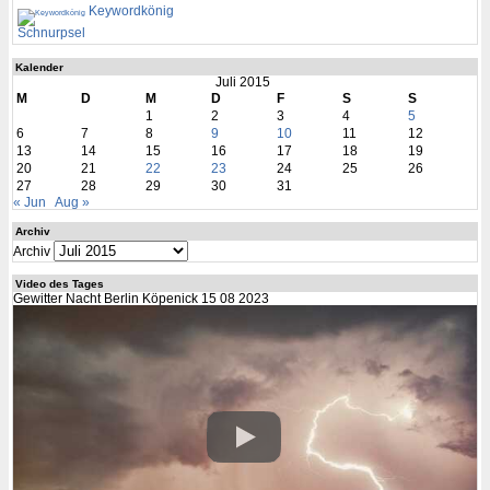
Keywordkönig
Schnurpsel
Kalender
Juli 2015
M
D
M
D
F
S
S
1
2
3
4
5
6
7
8
9
10
11
12
13
14
15
16
17
18
19
20
21
22
23
24
25
26
27
28
29
30
31
« Jun
Aug »
Archiv
Archiv
Video des Tages
Gewitter Nacht Berlin Köpenick 15 08 2023