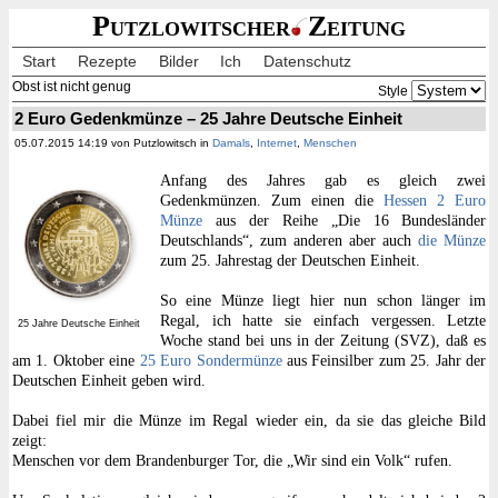
Putzlowitscher
Zeitung
Start
Rezepte
Bilder
Ich
Datenschutz
Obst ist nicht genug
Style
2 Euro Gedenkmünze – 25 Jahre Deutsche Einheit
05.07.2015 14:19 von Putzlowitsch in
Damals
,
Internet
,
Menschen
Anfang des Jahres gab es gleich zwei
Gedenkmünzen. Zum einen die
Hessen 2 Euro
Münze
aus der Reihe „Die 16 Bundesländer
Deutschlands“, zum anderen aber auch
die Münze
zum 25. Jahrestag der Deutschen Einheit.
So eine Münze liegt hier nun schon länger im
Regal, ich hatte sie einfach vergessen. Letzte
25 Jahre Deutsche Einheit
Woche stand bei uns in der Zeitung (SVZ), daß es
am 1. Oktober eine
25 Euro Sondermünze
aus Feinsilber zum 25. Jahr der
Deutschen Einheit geben wird.
Dabei fiel mir die Münze im Regal wieder ein, da sie das gleiche Bild
zeigt:
Menschen vor dem Brandenburger Tor, die „Wir sind ein Volk“ rufen.