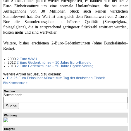
Um Spekulationen gleich wieder vorzugreifen, es handelt sich bei der 2
Euro Einheitsmünze um eine normale Umlaufmünze, die bei einer
Auflagenhöhe von 30 Millionen Stück auch keinen wirklichen
Sammlerwert hat. Der Wert ist also gleich dem Nominalwert von 2 Euro.
Nur die Sammlerausgaben in höherer Qualität (Stempelglanz,
Spiegelglanz), die in entsprechend geringerer Stückzahl emittiert wurden,
kosten mehr und sind wertvoller.
Weitere, bisher erschienen 2-Euro-Gedenkmünzen (ohne Bundesländer-
Reihe):
2009
2 Euro WWU
2012
2 Euro Gedenkmünze – 10 Jahre Euro-Bargeld
2013
2 Euro Gedenkmünze – 50 Jahre Élysée-Vertrag
Weitere Artikel mit Bezug zu diesem:
Die 25 Euro Feinsilber-Münze zum Tag der deutschen Einheit
Ein Kommentar »
Suchen
Suche nach:
Werbung
Blogroll