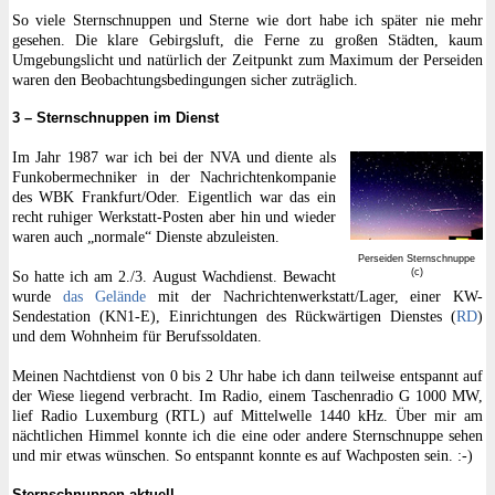
So viele Sternschnuppen und Sterne wie dort habe ich später nie mehr
gesehen. Die klare Gebirgsluft, die Ferne zu großen Städten, kaum
Umgebungslicht und natürlich der Zeitpunkt zum Maximum der Perseiden
waren den Beobachtungsbedingungen sicher zuträglich.
3 – Sternschnuppen im Dienst
Im Jahr 1987 war ich bei der NVA und diente als
Funkobermechniker in der Nachrichtenkompanie
des WBK Frankfurt/Oder. Eigentlich war das ein
recht ruhiger Werkstatt-Posten aber hin und wieder
waren auch „normale“ Dienste abzuleisten.
Perseiden Sternschnuppe
(c)
So hatte ich am 2./3. August Wachdienst. Bewacht
wurde
das Gelände
mit der Nachrichtenwerkstatt/Lager, einer KW-
Sendestation (KN1-E), Einrichtungen des Rückwärtigen Dienstes (
RD
)
und dem Wohnheim für Berufssoldaten.
Meinen Nachtdienst von 0 bis 2 Uhr habe ich dann teilweise entspannt auf
der Wiese liegend verbracht. Im Radio, einem Taschenradio G 1000 MW,
lief Radio Luxemburg (RTL) auf Mittelwelle 1440 kHz. Über mir am
nächtlichen Himmel konnte ich die eine oder andere Sternschnuppe sehen
und mir etwas wünschen. So entspannt konnte es auf Wachposten sein. :-)
Sternschnuppen aktuell