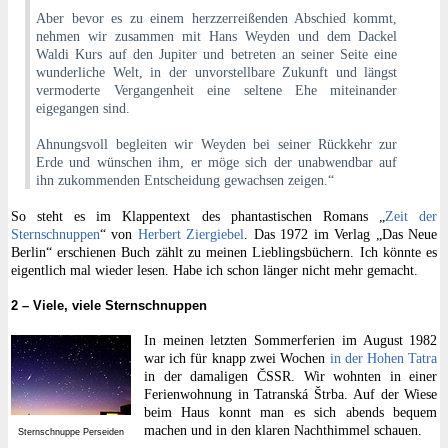
Aber bevor es zu einem herzzerreißenden Abschied kommt,
nehmen wir zusammen mit Hans Weyden und dem Dackel
Waldi Kurs auf den Jupiter und betreten an seiner Seite eine
wunderliche Welt, in der unvorstellbare Zukunft und längst
vermoderte Vergangenheit eine seltene Ehe miteinander
eigegangen sind.
Ahnungsvoll begleiten wir Weyden bei seiner Rückkehr zur
Erde und wünschen ihm, er möge sich der unabwendbar auf
ihn zukommenden Entscheidung gewachsen zeigen.“
So steht es im Klappentext des phantastischen Romans „
Zeit der
Sternschnuppen
“ von
Herbert Ziergiebel
. Das 1972 im Verlag „Das Neue
Berlin“ erschienen Buch zählt zu meinen Lieblingsbüchern. Ich könnte es
eigentlich mal wieder lesen. Habe ich schon länger nicht mehr gemacht.
2 – Viele, viele Sternschnuppen
In meinen letzten Sommerferien im August 1982
war ich für knapp zwei Wochen
in der Hohen Tatra
in der damaligen ČSSR. Wir wohnten in einer
Ferienwohnung in Tatranská Štrba. Auf der Wiese
beim Haus konnt man es sich abends bequem
machen und in den klaren Nachthimmel schauen.
Sternschnuppe Perseiden