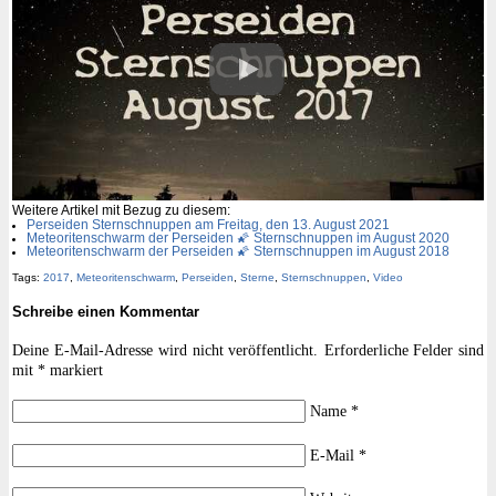
Weitere Artikel mit Bezug zu diesem:
Perseiden Sternschnuppen am Freitag, den 13. August 2021
Meteoritenschwarm der Perseiden 🌠 Sternschnuppen im August 2020
Meteoritenschwarm der Perseiden 🌠 Sternschnuppen im August 2018
Tags:
2017
,
Meteoritenschwarm
,
Perseiden
,
Sterne
,
Sternschnuppen
,
Video
Schreibe einen Kommentar
Deine E-Mail-Adresse wird nicht veröffentlicht.
Erforderliche Felder sind
mit
*
markiert
Name
*
E-Mail
*