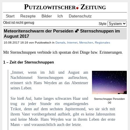
Putzlowitscher
Zeitung
Start
Rezepte
Bilder
Ich
Datenschutz
Obst ist nicht genug
Style
Meteoritenschwarm der Perseiden 🌠 Sternschnuppen im
August 2017
10.08.2017 16:16 von Putzlowitsch in
Damals
,
Internet
,
Menschen
,
Regionales
Mit Sternschnuppen verbinde ich spontan drei Dinge bzw. Erinnerungen.
1 – Zeit der Sternschnuppen
„Immer, wenn im Juli und August am
Nachthimmel Sternschnuppen aufleuchten,
erinnert sich Hans Weyden an das Abenteuer
seines Leben.
Sie hieß Aul, hatte langes schwarzes Haar und
Sternschnuppe Perseiden
(a)
trug zu jeder Stunde ein enganliegendes
Trikot, denn auf dem sechsten Jupitermond, wo sie sich mit
ihrem Vater vorübergehend aufhielt, gibt es keine Jahreszeiten
und keine Mode. Hans Weyden war in ihrem Leben der erste
Mann – und voraussichtlich auch der letzte.