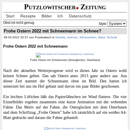
Putzlowitscher
Zeitung
Start
Rezepte
Bilder
Ich
Datenschutz
Obst ist nicht genug
Style
Frohe Ostern 2022 mit Schneemann im Schnee?
08.04.2022 20:37 von Putzlowitsch in
Damals
,
Internet
,
Jahreszeiten
,
Natur
,
Technik
Frohe Ostern 2022 mit Schneemann
Frohe Ostern mit Schneemann (Osterglocken, Osterhase)
Nach der aktuellen Wetterprognose wird es dieses Jahr zu Ostern wohl
keinen Schnee geben. Das sah Ostern anno 2013 ganz anders aus. Aus
dieser Zeit stammt der Schneemann oben im Bild. Den hatten ich
seinerzeit bei uns im Hof gebaut und davon ein paar Bilder geschossen.
Ein leichtes Lüftchen läßt das Papierfähnchen im Wind flattern. Die vier
Einzelbilder ergeben zusammen eine kurze Animation mit der wehenden
Fahne. Das Motiv auf der Fahne, die Osterglocken mit dem Osterhasen
und dem Schriftzug „Frohe Ostern“ habe ich tatsächlich auf ein weißes A4-
Blatt gedruckt und daraus die Fahne gebastelt.