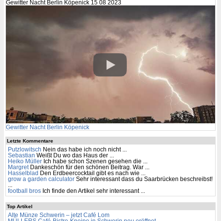
Gewitter Nacht Berlin Köpenick 15 08 2023
Gewitter Nacht Berlin Köpenick
Letzte Kommentare
Putzlowitsch
Nein das habe ich noch nicht ...
Sebastian
Weißt Du wo das Haus der ...
Heiko Müller
Ich habe schon Szenen gesehen die ...
Margret
Dankeschön für den schönen Beitrag. War ...
Hasselblad
Den Erdbeercocktail gibt es nach wie ...
grow a garden calculator
Sehr interessant dass du Saarbrücken beschreibst!
...
football bros
Ich finde den Artikel sehr interessant ...
Top Artikel
Alte Münze Schwerin – jetzt Café Lom
MÜLLERS Café-Bistro-Kneipe in Schwerin neu eröffnet