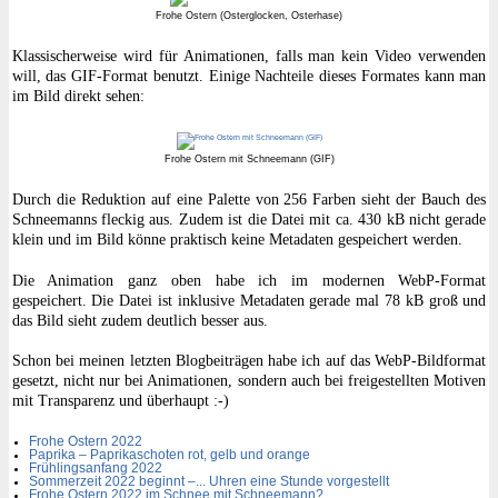
Frohe Ostern (Osterglocken, Osterhase)
Klassischerweise wird für Animationen, falls man kein Video verwenden
will, das GIF-Format benutzt. Einige Nachteile dieses Formates kann man
im Bild direkt sehen:
Frohe Ostern mit Schneemann (GIF)
Durch die Reduktion auf eine Palette von 256 Farben sieht der Bauch des
Schneemanns fleckig aus. Zudem ist die Datei mit ca. 430 kB nicht gerade
klein und im Bild könne praktisch keine Metadaten gespeichert werden.
Die Animation ganz oben habe ich im modernen WebP-Format
gespeichert. Die Datei ist inklusive Metadaten gerade mal 78 kB groß und
das Bild sieht zudem deutlich besser aus.
Schon bei meinen letzten Blogbeiträgen habe ich auf das WebP-Bildformat
gesetzt, nicht nur bei Animationen, sondern auch bei freigestellten Motiven
mit Transparenz und überhaupt :-)
Frohe Ostern 2022
Paprika – Paprikaschoten rot, gelb und orange
Frühlingsanfang 2022
Sommerzeit 2022 beginnt –
.
.
.
Uhren eine Stunde vorgestellt
Frohe Ostern 2022 im Schnee mit Schneemann?