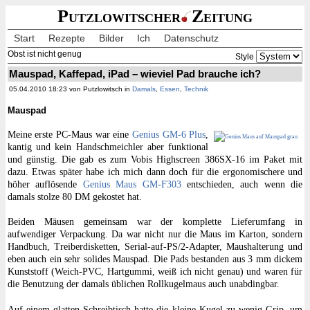
Putzlowitscher
Zeitung
Start
Rezepte
Bilder
Ich
Datenschutz
Obst ist nicht genug
Style
Mauspad, Kaffepad, iPad – wieviel Pad brauche ich?
05.04.2010 18:23 von Putzlowitsch in
Damals
,
Essen
,
Technik
Mauspad
Meine erste PC-Maus war eine
Genius GM-6 Plus
,
kantig und kein Handschmeichler aber funktional
und günstig. Die gab es zum Vobis Highscreen 386SX-16 im Paket mit
dazu. Etwas später habe ich mich dann doch für die ergonomischere und
höher auflösende
Genius Maus GM-F303
entschieden, auch wenn die
damals stolze 80 DM gekostet hat.
Beiden Mäusen gemeinsam war der komplette Lieferumfang in
aufwendiger Verpackung. Da war nicht nur die Maus im Karton, sondern
Handbuch, Treiberdisketten, Serial-auf-PS/2-Adapter, Maushalterung und
eben auch ein sehr solides Mauspad. Die Pads bestanden aus 3 mm dickem
Kunststoff (Weich-PVC, Hartgummi, weiß ich nicht genau) und waren für
die Benutzung der damals üblichen Rollkugelmaus auch unabdingbar.
Auf einem glatten Schreibtisch hatte die kleine Kugel zu wenig Grip, um