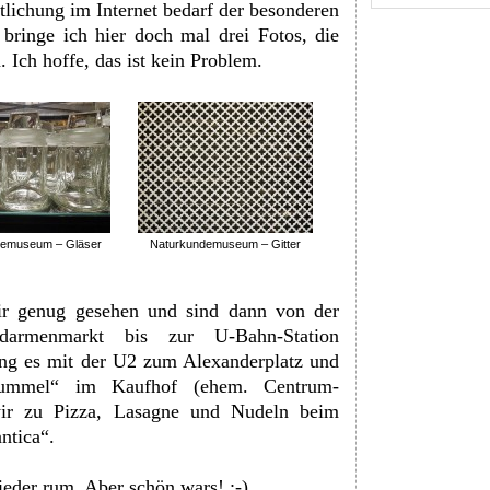
ntlichung im Internet bedarf der besonderen
ringe ich hier doch mal drei Fotos, die
 Ich hoffe, das ist kein Problem.
demuseum – Gläser
Naturkundemuseum – Gitter
ir genug gesehen und sind dann von der
darmenmarkt bis zur U-Bahn-Station
ging es mit der U2 zum Alexanderplatz und
bummel“ im Kaufhof (ehem. Centrum-
ir zu Pizza, Lasagne und Nudeln beim
ntica“.
ieder rum. Aber schön wars! :-)