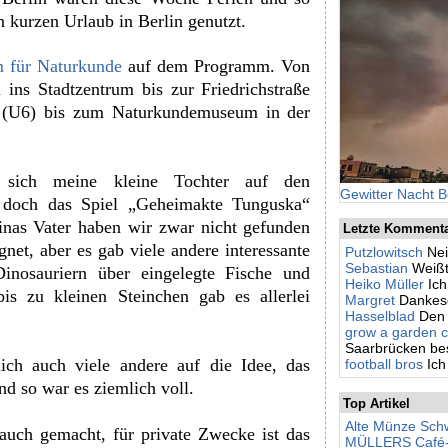
n kurzen Urlaub in Berlin genutzt.
 für Naturkunde
auf dem Programm. Von
ins Stadtzentrum bis zur Friedrichstraße
 (U6) bis zum Naturkundemuseum in der
 sich meine kleine Tochter auf den
Gewitter Nacht B
 doch das Spiel „Geheimakte Tunguska“
nas Vater haben wir zwar nicht gefunden
Letzte Komment
net, aber es gab viele andere interessante
Putzlowitsch
Nei
Sebastian
Weißt
nosauriern über eingelegte Fische und
Heiko Müller
Ic
is zu kleinen Steinchen gab es allerlei
Margret
Dankesc
Hasselblad
Den 
grow a garden c
Saarbrücken besc
ich auch viele andere auf die Idee, das
football bros
Ich
 so war es ziemlich voll.
Top Artikel
Alte Münze Schw
uch gemacht, für private Zwecke ist das
MÜLLERS Café-Bi