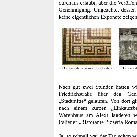
durchaus erlaubt, aber die Veröffe
Genehmigung. Ungeachtet dessen b
keine eigentlichen Exponate zeigen.
Naturkundemuseum – Fußboden
Naturkun
Nach gut zwei Stunden hatten w
Friedrichstraße über den Gen
„Stadtmitte“ gelaufen. Von dort 
nach einem kurzen „Einkaufs
Warenhaus am Alex) landeten w
Italiener „Ristorante Pizzeria Roma
Ja, so schnell war der Tag schon w