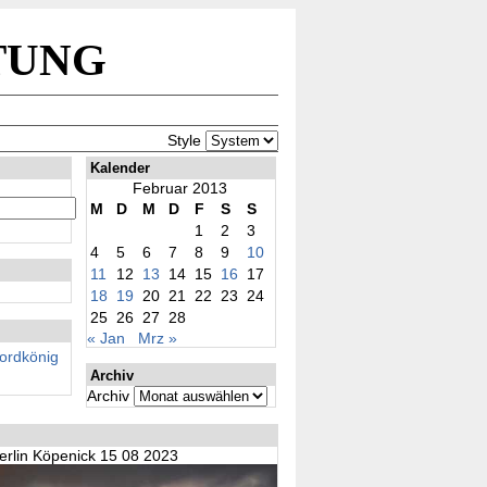
tung
Style
Kalender
Februar 2013
M
D
M
D
F
S
S
1
2
3
4
5
6
7
8
9
10
11
12
13
14
15
16
17
18
19
20
21
22
23
24
25
26
27
28
« Jan
Mrz »
rdkönig
Archiv
Archiv
erlin Köpenick 15 08 2023