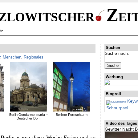
zlowitscher
Zei
tz
Suchen
Suche nach:
r
,
Menschen
,
Regionales
Werbung
Blogroll
Keywo
Schnurpsel
r
Berlin Gendarmenmarkt –
Berliner Fernsehturm
Deutscher Dom
Video des Tages
Gewitter Nacht B
 Berlin waren diese Woche Ferien und so