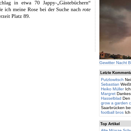
chlag in etwa 70 Jappy-„Gästebüchern“
de ich meine Rose bei der Suche nach
rote
rzeit Platz 89.
Gewitter Nacht B
Letzte Komment
Putzlowitsch
Nei
Sebastian
Weißt
Heiko Müller
Ic
Margret
Dankesc
Hasselblad
Den 
grow a garden c
Saarbrücken besc
football bros
Ich
Top Artikel
Alte Münze Schw