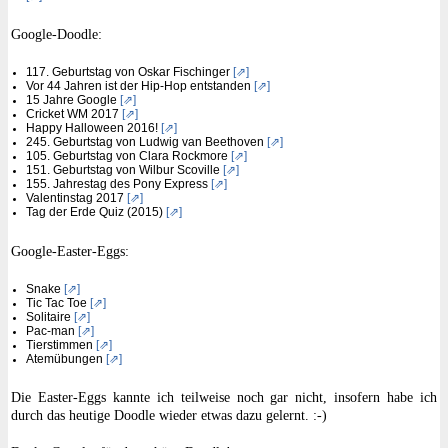
Google-Doodle:
117. Geburtstag von Oskar Fischinger
[⇗]
Vor 44 Jahren ist der Hip-Hop entstanden
[⇗]
15 Jahre Google
[⇗]
Cricket WM 2017
[⇗]
Happy Halloween 2016!
[⇗]
245. Geburtstag von Ludwig van Beethoven
[⇗]
105. Geburtstag von Clara Rockmore
[⇗]
151. Geburtstag von Wilbur Scoville
[⇗]
155. Jahrestag des Pony Express
[⇗]
Valentinstag 2017
[⇗]
Tag der Erde Quiz (2015)
[⇗]
Google-Easter-Eggs:
Snake
[⇗]
Tic Tac Toe
[⇗]
Solitaire
[⇗]
Pac-man
[⇗]
Tierstimmen
[⇗]
Atemübungen
[⇗]
Die Easter-Eggs kannte ich teilweise noch gar nicht, insofern habe ich
durch das heutige Doodle wieder etwas dazu gelernt. :-)