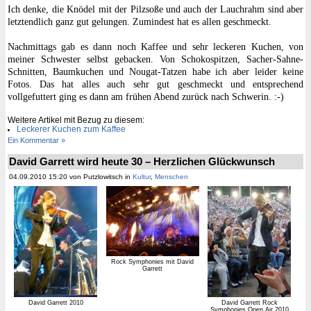
Ich denke, die Knödel mit der Pilzsoße und auch der Lauchrahm sind aber
letztendlich ganz gut gelungen. Zumindest hat es allen geschmeckt.
Nachmittags gab es dann noch Kaffee und sehr leckeren Kuchen, von
meiner Schwester selbst gebacken. Von Schokospitzen, Sacher-Sahne-
Schnitten, Baumkuchen und Nougat-Tatzen habe ich aber leider keine
Fotos. Das hat alles auch sehr gut geschmeckt und entsprechend
vollgefuttert ging es dann am frühen Abend zurück nach Schwerin. :-)
Weitere Artikel mit Bezug zu diesem:
Leckerer Kuchen zum Kaffee
Ein Kommentar »
David Garrett wird heute 30 – Herzlichen Glückwunsch
04.09.2010 15:20 von Putzlowitsch in
Kultur
,
Menschen
Rock Symphonies mit David
Garrett
David Garrett 2010
David Garrett Rock
Symphonies Open Air 2010