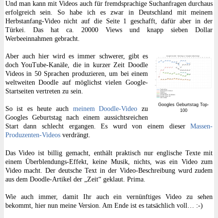
Und man kann mit Videos auch für fremdsprachige Suchanfragen durchaus
erfolgreich sein. So habe ich es zwar in Deutschland mit meinem
Herbstanfang-Video nicht auf die Seite 1 geschafft, dafür aber in der
Türkei. Das hat ca. 20000 Views und knapp sieben Dollar
Werbeeinnahmen gebracht.
Aber auch hier wird es immer schwerer, gibt es
doch YouTube-Kanäle, die in kurzer Zeit Doodle
Videos in 50 Sprachen produzieren, um bei einem
weltweiten Doodle auf möglichst vielen Google-
Startseiten vertreten zu sein.
Googles Geburtstag Top-
So ist es heute auch
meinem Doodle-Video
zu
100
Googles Geburtstag nach einem aussichtsreichen
Start dann schlecht ergangen. Es wurd von einem dieser
Massen-
Produzenten-Videos
verdrängt.
Das Video ist billig gemacht, enthält praktisch nur englische Texte mit
einem Überblendungs-Effekt, keine Musik, nichts, was ein Video zum
Video macht. Der deutsche Text in der Video-Beschreibung wurd zudem
aus dem Doodle-Artikel der „Zeit“ geklaut. Prima.
Wie auch immer, damit Ihr auch ein vernünftiges Video zu sehen
bekommt, hier nun meine Version. Am Ende ist es tatsächlich voll… :-)