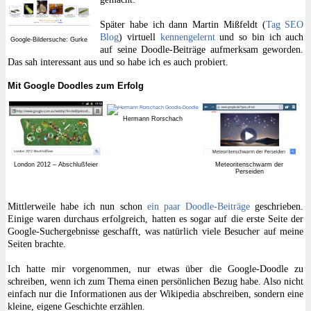
Später habe ich dann Martin Mißfeldt (
Tag SEO
Blog
) virtuell
kennengelernt
und so bin ich auch
Google-Bildersuche: Gurke
auf seine Doodle-Beiträge aufmerksam geworden.
Das sah interessant aus und so habe ich es auch probiert.
Mit Google Doodles zum Erfolg
Hermann Rorschach
London 2012 – Abschlußfeier
Meteoritenschwarm der
Perseiden
Mittlerweile habe ich nun schon
ein paar Doodle-Beiträge
geschrieben.
Einige waren durchaus erfolgreich, hatten es sogar auf die erste Seite der
Google-Suchergebnisse geschafft, was natürlich viele Besucher auf meine
Seiten brachte.
Ich hatte mir vorgenommen, nur etwas über die Google-Doodle zu
schreiben, wenn ich zum Thema einen persönlichen Bezug habe. Also nicht
einfach nur die Informationen aus der Wikipedia abschreiben, sondern eine
kleine, eigene Geschichte erzählen.