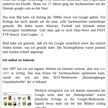
natürlich ein Doodle. Heute vor 17 Jahren ging die Suchmaschine mit der
Domain google.com an den Start.
Das erste Mal hatte ich Anfang der 2000er etwas von Google gehört. Ein
Kollege hat mich damals auf die neue, tolle Suchmaschine aufmerksam
gemacht. Bis dahin waren Altavista, Fireball und Infoseek meine
bevorzugten Suchdienste. Und dann gab es noch Deja-News und FAST
FTP-Search. Und Gopher. :-)
Bald habe ich gemerkt, daß ich bei Google tatsächlich meist das einfach
finden konnte, was ich gesucht habe. Die Suchergebnisse waren passend
und wurden schnell angezeigt.
Ich selbst im Internet
Seit 1997 bin ich mit eigener Website im Internet vertrete, aber erst
sein
2001
so richtig. Das man Seiten für Suchmaschinen optimieren kann,
wurde mir erst mit dem SEO-Wettbewerb „Hommingberger
Gepardenforelle“ der ct bekannt.
Wirklich erfolgreich war ich damals zumindest bei
Google nicht, aber ein „Nebenprodukt“ waren
plötzliche Erfolge in der Google-Bildersuche.
Irgend etwas hatte ich bei den Bildern richtig
gemacht.