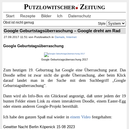
Putzlowitscher
Zeitung
Start
Rezepte
Bilder
Ich
Datenschutz
Obst ist nicht genug
Style
Google Geburtstagsüberraschung – Google dreht am Rad
27.09.2017 11:51 von Putzlowitsch in
Damals
,
Internet
Google Geburtstagsüberraschung
Google Geburtstagsüberraschung 2017
Zum heutigen 19. Geburtstag hat Google eine Überraschung parat. Das
Doodle selbst ist zwar nicht die große Überraschung, aber beim Klick
darauf landet man in der Suche mit dem Suchbegriff „Google
Geburtstagsüberraschung“.
Dann wird als Info-Box ein Glücksrad angezeigt, daß unter jedem der 19
bunten Felder einen Link zu einen interaktiven Doodle, einem Easter-Egg
oder einem anderen Google-Projekt bereithält.
Ich habe den ganzen Spaß mal wieder in
einem Video
festgehalten:
Gewitter Nacht Berlin Köpenick 15 08 2023