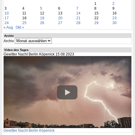
1
2
3
4
5
6
7
8
9
10
11
12
13
14
15
16
17
18
19
20
21
22
23
24
25
26
27
28
29
30
« Aug
Okt »
Archiv
Archiv
Video des Tages
Gewitter Nacht Berlin Köpenick 15 08 2023
Gewitter Nacht Berlin Köpenick