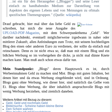
…ist ein für den Herausgeber („Blogger“) und seine Leser
einfach zu handhabendes Medium zur Darstellung von
Aspekten des eigenen Lebens und von Meinungen zu oftmals
spezifischen Themengruppen.“ (Quelle:
wikipedia
)
Drauf gebracht, hier mal über das liebe Geld zu
schreiben, hat mich die neue Ausgabe des
UPLOAD-PDF-Magazins
, mit dem Schwerpunktthema „Geld“. Wer
darüber nachdenkt, eventuell möglicherweise irgedwann in naher oder
mittlerer Zukunft, allen Anfeindungen zum Trotz, mit seinem hochheiligen
Blog den einen oder anderen Euro zu verdienen, der sollte da einfach mal
reinschauen. Denn es ist nicht etwa so, daß man mit einem Blog und ein
bißchen Werbung so im vorbeigehen die dicke, ja nicht mal dünne Knete
machen kann. Man muß auch schon etwas dafür tun.
Mein Standpunkt:
„Blogs“ deren Hauptzweck es ist, durch
Werbeeinnahmen Geld zu machen sind Mist. Blogs mit guten Inhalten, bei
denen hier und da etwas Werbung eingeblendet wird, sind in Ordnung.
Blogs ganz ohne Werbung, wie dieser hier, sind natürlich das Gelbe vom
Ei. Blogs ohne Werbung, die über inhaltlich anspruchsvolle Blogs mit
wenig Werbung herziehen, sind ziemlich daneben.
Weitere Artikel mit Bezug zu diesem:
Geld, Geld und nochmals Geld
Bildersuche - Scheine haben kleine Beine
Den Schein wahren