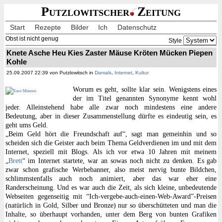
Putzlowitscher
Zeitung
Start
Rezepte
Bilder
Ich
Datenschutz
Obst ist nicht genug
Style
Knete Asche Heu Kies Zaster Mäuse Kröten Mücken Piepen
Kohle
25.09.2007 22:39 von Putzlowitsch in
Damals
,
Internet
,
Kultur
Worum es geht, sollte klar sein. Wenigstens eines
der im Titel genannten Synonyme kennt wohl
jeder. Alleinstehend habe alle zwar noch mindestens eine andere
Bedeutung, aber in dieser Zusammenstellung dürfte es eindeutig sein, es
geht ums Geld.
„Beim Geld hört die Freundschaft auf“, sagt man gemeinhin und so
scheiden sich die Geister auch beim Thema Geldverdienen im und mit dem
Internet, speziell mit Blogs. Als ich vor etwa 10 Jahren mit meinem
„
Brett
“ im Internet startete, war an sowas noch nicht zu denken. Es gab
zwar schon grafische Werbebanner, also meist nervig bunte Bildchen,
schlimmstenfalls auch noch animiert, aber das war eher eine
Randerscheinung. Und es war auch die Zeit, als sich kleine, unbedeutende
Webseiten gegenseitig mit “Ich-vergebe-auch-einen-Web-Award”-Preisen
(natürlich in Gold, Silber und Bronze) nur so überschütteten und man die
Inhalte, so überhaupt vorhanden, unter dem Berg von bunten Grafiken