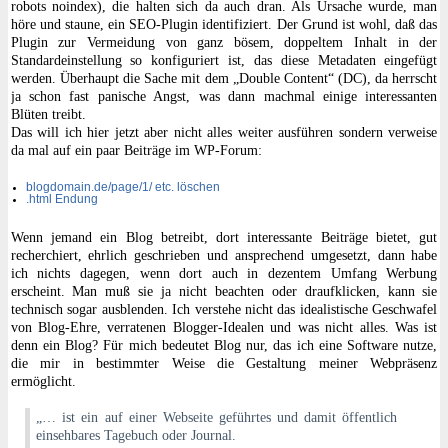
robots noindex), die halten sich da auch dran. Als Ursache wurde, man
höre und staune, ein SEO-Plugin identifiziert. Der Grund ist wohl, daß das
Plugin zur Vermeidung von ganz bösem, doppeltem Inhalt in der
Standardeinstellung so konfiguriert ist, das diese Metadaten eingefügt
werden. Überhaupt die Sache mit dem „Double Content“ (DC), da herrscht
ja schon fast panische Angst, was dann machmal einige interessanten
Blüten treibt.
Das will ich hier jetzt aber nicht alles weiter ausführen sondern verweise
da mal auf ein paar Beiträge im WP-Forum:
blogdomain.de/page/1/ etc. löschen
.html Endung
Wenn jemand ein Blog betreibt, dort interessante Beiträge bietet, gut
recherchiert, ehrlich geschrieben und ansprechend umgesetzt, dann habe
ich nichts dagegen, wenn dort auch in dezentem Umfang Werbung
erscheint. Man muß sie ja nicht beachten oder draufklicken, kann sie
technisch sogar ausblenden. Ich verstehe nicht das idealistische Geschwafel
von Blog-Ehre, verratenen Blogger-Idealen und was nicht alles. Was ist
denn ein Blog? Für mich bedeutet Blog nur, das ich eine Software nutze,
die mir in bestimmter Weise die Gestaltung meiner Webpräsenz
ermöglicht.
„… ist ein auf einer Webseite geführtes und damit öffentlich
einsehbares Tagebuch oder Journal.