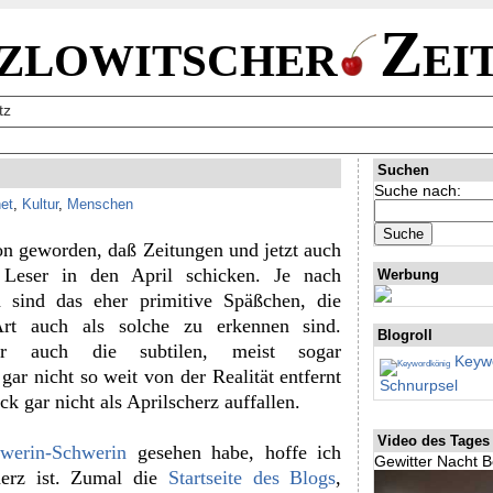
zlowitscher
Zei
tz
Suchen
Suche nach:
net
,
Kultur
,
Menschen
ion geworden, daß Zeitungen und jetzt auch
 Leser in den April schicken. Je nach
Werbung
n sind das eher primitive Späßchen, die
Art auch als solche zu erkennen sind.
Blogroll
r auch die subtilen, meist sogar
Keywo
 gar nicht so weit von der Realität entfernt
Schnurpsel
ck gar nicht als Aprilscherz auffallen.
Video des Tages
werin-Schwerin
gesehen habe, hoffe ich
Gewitter Nacht B
herz ist. Zumal die
Startseite des Blogs
,