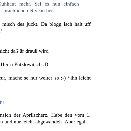
Kuhhaut mehr. Sei es nun einfach
m sprachlichen Niveau her.
misch des juckt. Da blogg isch halt uff
P
nicht daß ür drauß wird
m Herrn Putzlowitsch :D
r, mache se nur weiter so ;-) *ihn lеісht
hr
ansich der Aprilscherz. Habe den vom 1.
n und nur lеісht abgewandelt. Aber egal.