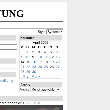
tung
Style
Kalender
April 2008
M
D
M
D
F
S
S
1
2
3
4
5
6
7
8
9
10
11
12
13
14
15
16
17
18
19
20
21
22
23
24
25
26
27
28
29
30
« Mrz
Mai »
rdkönig
Archiv
Archiv
erlin Köpenick 15 08 2023