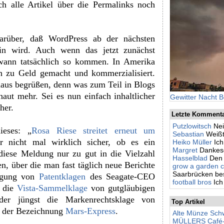
 alle Artikel über die Permalinks noch
arüber, daß WordPress ab der nächsten
n wird. Auch wenn das jetzt zunächst
dwann tatsächlich so kommen. In Amerika
h zu Geld gemacht und kommerzialisiert.
haus begrüßen, denn was zum Teil in Blogs
aut mehr. Sei es nun einfach inhaltlicher
Gewitter Nacht B
her.
Letzte Komment
Putzlowitsch
Nei
ieses: „
Rosa Riese streitet erneut um
Sebastian
Weißt
 nicht mal wirklich sicher, ob es ein
Heiko Müller
Ic
Margret
Dankesc
 diese Meldung nur zu gut in die Vielzahl
Hasselblad
Den 
n, über die man fast täglich neue Berichte
grow a garden c
Saarbrücken besc
wägung von
Patentklagen
des Seagate-CEO
football bros
Ich
, die
Vista-Sammelklage
von gutgläubigen
der jüngst die Markenrechtsklage von
Top Artikel
 der Bezeichnung
Mars-Express
.
Alte Münze Schw
MÜLLERS Café-Bi