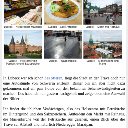
Lübeck – Niederegger Marzipan
Lübeck – Café Affenbrot
Lübeck – Markt mit Rathaus
Lübeck – Holstentor mit
Lübeck – Wasserspiele
Lübeck – Marienkirche und
Petrikirche und Salzspeicher
Markt
In Lübeck war ich schon
des
öfteren
, liegt die Stadt an der Trave doch nur
eine Autostunde von Schwerin entfernt. Bisher bin ich aber nicht dazu
gekommen, mal ein paar Fotos von den bekannten Sehenswürdigkeiten zu
machen. Das habe ich nun gestern nachgeholt und zeige oben eine Auswahl
der Bilder.
Ihr findet die üblichen Verdächtigen, also das Holstentor mit Petrikirche
im Hintergrund und den Salzspeichern. Außerdem den Markt mit Rathaus,
die Marienkirche von der Petrikirche aus gesehen, einen Blick über die
Trave zur Altstadt und natürlich Niederegger Marzipan.