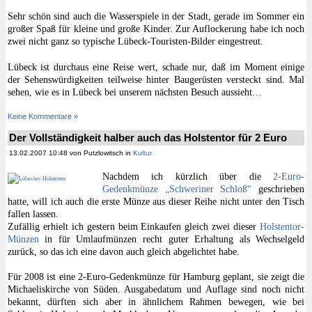
Sehr schön sind auch die Wasserspiele in der Stadt, gerade im Sommer ein
großer Spaß für kleine und große Kinder. Zur Auflockerung habe ich noch
zwei nicht ganz so typische Lübeck-Touristen-Bilder eingestreut.
Lübeck ist durchaus eine Reise wert, schade nur, daß im Moment einige
der Sehenswürdigkeiten teilweise hinter Baugerüsten versteckt sind. Mal
sehen, wie es in Lübeck bei unserem nächsten Besuch aussieht…
Keine Kommentare »
Der Vollständigkeit halber auch das Holstentor für 2 Euro
13.02.2007 10:48 von Putzlowitsch in
Kultur
Nachdem ich kürzlich über die
2-Euro-
Gedenkmünze „Schweriner Schloß“
geschrieben
hatte, will ich auch die erste Münze aus dieser Reihe nicht unter den Tisch
fallen lassen.
Zufällig erhielt ich gestern beim Einkaufen gleich zwei dieser
Holstentor-
Münzen
in für Umlaufmünzen recht guter Erhaltung als Wechselgeld
zurück, so das ich eine davon auch gleich abgelichtet habe.
Für 2008 ist eine 2-Euro-Gedenkmünze für Hamburg geplant, sie zeigt die
Michaeliskirche von Süden. Ausgabedatum und Auflage sind noch nicht
bekannt, dürften sich aber in ähnlichem Rahmen bewegen, wie bei