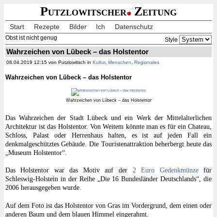
Putzlowitscher
Zeitung
Start
Rezepte
Bilder
Ich
Datenschutz
Obst ist nicht genug
Style
Wahrzeichen von Lübeck – das Holstentor
08.04.2019 12:15 von Putzlowitsch in
Kultur
,
Menschen
,
Regionales
Wahrzeichen von Lübeck – das Holstentor
Wahrzeichen von Lübeck – das Holstentor
Das Wahrzeichen der Stadt Lübeck und ein Werk der Mittelalterlichen
Architektur ist das Holstentor. Von Weitem könnte man es für ein Chateau,
Schloss, Palast oder Herrenhaus halten, es ist auf jeden Fall ein
denkmalgeschütztes Gebäude. Die Touristenattraktion beherbergt heute das
„Museum Holstentor“.
Das Holstentor war das Motiv auf der
2 Euro Gedenkmünze
für
Schleswig-Holstein in der Reihe „Die 16 Bundesländer Deutschlands“, die
2006 herausgegeben wurde.
Auf dem Foto ist das Holstentor von Gras im Vordergrund, dem einen oder
anderen Baum und dem blauen Himmel eingerahmt.