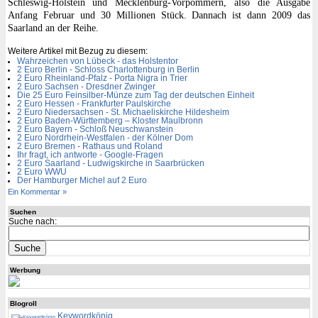
Schleswig-Holstein und Mecklenburg-Vorpommern, also die Ausgabe
Anfang Februar und 30 Millionen Stück. Dannach ist dann 2009 das
Saarland an der Reihe.
Weitere Artikel mit Bezug zu diesem:
Wahrzeichen von Lübeck - das Holstentor
2 Euro Berlin - Schloss Charlottenburg in Berlin
2 Euro Rheinland-Pfalz - Porta Nigra in Trier
2 Euro Sachsen - Dresdner Zwinger
Die 25 Euro Feinsilber-Münze zum Tag der deutschen Einheit
2 Euro Hessen - Frankfurter Paulskirche
2 Euro Niedersachsen - St. Michaeliskirche Hildesheim
2 Euro Baden-Württemberg – Kloster Maulbronn
2 Euro Bayern - Schloß Neuschwanstein
2 Euro Nordrhein-Westfalen - der Kölner Dom
2 Euro Bremen - Rathaus und Roland
Ihr fragt, ich antworte - Google-Fragen
2 Euro Saarland - Ludwigskirche in Saarbrücken
2 Euro WWU
Der Hamburger Michel auf 2 Euro
Ein Kommentar »
Suchen
Suche nach:
Werbung
Blogroll
Keywordkönig