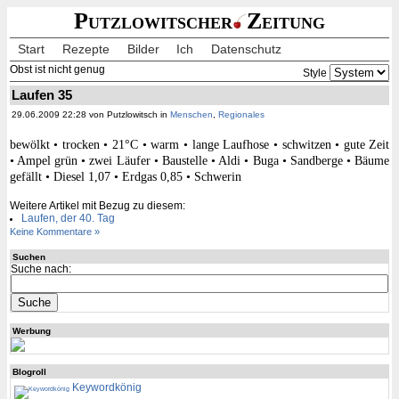
Putzlowitscher
Zeitung
Start
Rezepte
Bilder
Ich
Datenschutz
Obst ist nicht genug
Style
Laufen 35
29.06.2009 22:28 von Putzlowitsch in
Menschen
,
Regionales
bewölkt • trocken • 21°C • warm • lange Laufhose • schwitzen • gute Zeit
• Ampel grün • zwei Läufer • Baustelle • Aldi • Buga • Sandberge • Bäume
gefällt • Diesel 1,07 • Erdgas 0,85 • Schwerin
Weitere Artikel mit Bezug zu diesem:
Laufen, der 40. Tag
Keine Kommentare »
Suchen
Suche nach:
Werbung
Blogroll
Keywordkönig