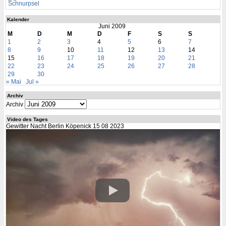
Schnurpsel
Kalender
Juni 2009
M
D
M
D
F
S
S
1
2
3
4
5
6
7
8
9
10
11
12
13
14
15
16
17
18
19
20
21
22
23
24
25
26
27
28
29
30
« Mai
Jul »
Archiv
Archiv
Video des Tages
Gewitter Nacht Berlin Köpenick 15 08 2023